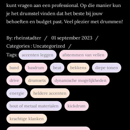
kunt vragen aan een professional. Op die manier kun
je het drumstel vinden dat het beste bij jouw
behoeften en budget past. Veel plezier met drummen!
Posted
Categories
By:
rheinstadter
01 september 2023
on
:
Categories :
Uncategorized
Tags:
accenten leggen
afstemmen van vellen
band
basdrum
beat
bekkens
diepe tonen
drive
drumsets
dynamische mogelijkheden
energie
heldere accenten
hout of metaal materialen
kickdrum
krachtige klanken