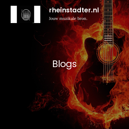
Naar
rheinstadter.nl
de
Jouw muzikale bron.
inhoud
gaan
Blogs