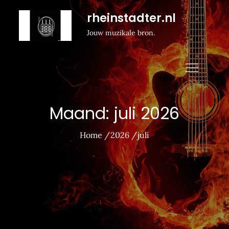
Naar
rheinstadter.nl
de
Jouw muzikale bron.
inhoud
gaan
Maand:
juli 2026
Home
2026
juli