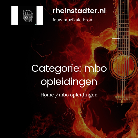
Naar
rheinstadter.nl
de
Jouw muzikale bron.
inhoud
gaan
Categorie:
mbo
opleidingen
Home
mbo opleidingen