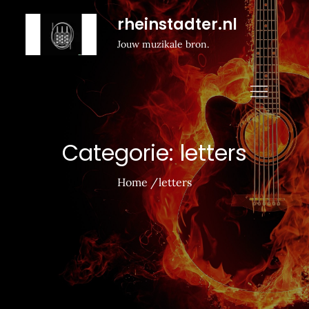
Naar
rheinstadter.nl
de
Jouw muzikale bron.
inhoud
gaan
Categorie:
letters
Home
letters