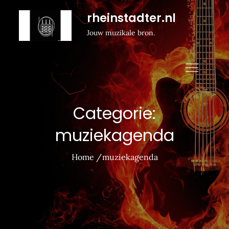
Naar
rheinstadter.nl
de
Jouw muzikale bron.
inhoud
gaan
Categorie:
muziekagenda
Home
muziekagenda