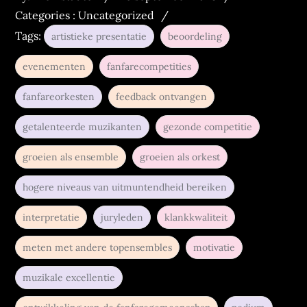
on
:
Categories :
Uncategorized
Tags:
artistieke presentatie
beoordeling
evenementen
fanfarecompetities
fanfareorkesten
feedback ontvangen
getalenteerde muzikanten
gezonde competitie
groeien als ensemble
groeien als orkest
hogere niveaus van uitmuntendheid bereiken
interpretatie
juryleden
klankkwaliteit
meten met andere topensembles
motivatie
muzikale excellentie