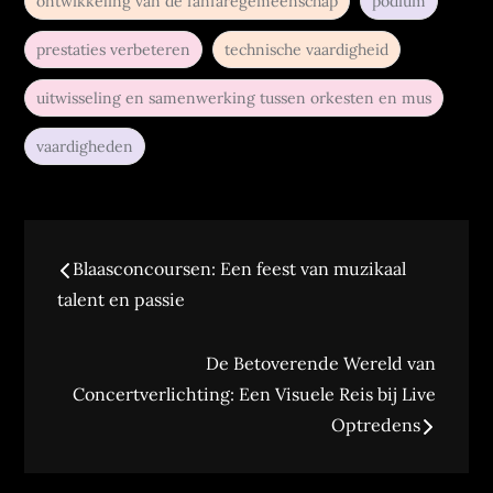
ontwikkeling van de fanfaregemeenschap
podium
prestaties verbeteren
technische vaardigheid
uitwisseling en samenwerking tussen orkesten en mus
vaardigheden
Berichtnavigatie
Blaasconcoursen: Een feest van muzikaal
talent en passie
De Betoverende Wereld van
Concertverlichting: Een Visuele Reis bij Live
Optredens