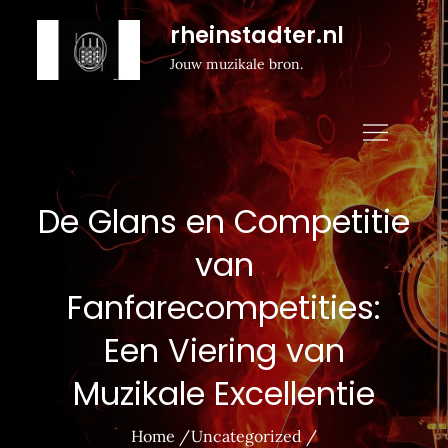
Naar
rheinstadter.nl
de
Jouw muzikale bron.
inhoud
gaan
De Glans en Competitie
van
Fanfarecompetities:
Een Viering van
Muzikale Excellentie
Home
Uncategorized