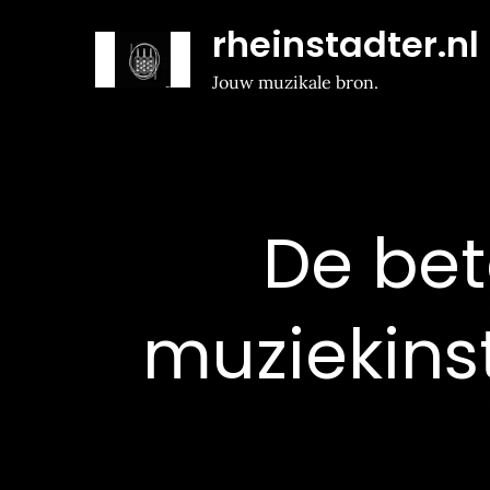
Naar
rheinstadter.nl
de
inhoud
Jouw muzikale bron.
gaan
De bet
muziekins