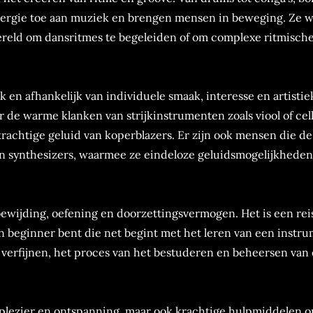
nergie toe aan muziek en brengen mensen in beweging. Ze 
wereld om dansritmes te begeleiden of om complexe ritmisch
 en afhankelijk van individuele smaak, interesse en artistie
e warme klanken van strijkinstrumenten zoals viool of cell
krachtige geluid van koperblazers. Er zijn ook mensen die de
n synthesizers, waarmee ze eindeloze geluidsmogelijkheden
ewijding, oefening en doorzettingsvermogen. Het is een rei
en beginner bent die net begint met het leren van een instru
 verfijnen, het proces van het bestuderen en beheersen van
plezier en ontspanning, maar ook krachtige hulpmiddelen o