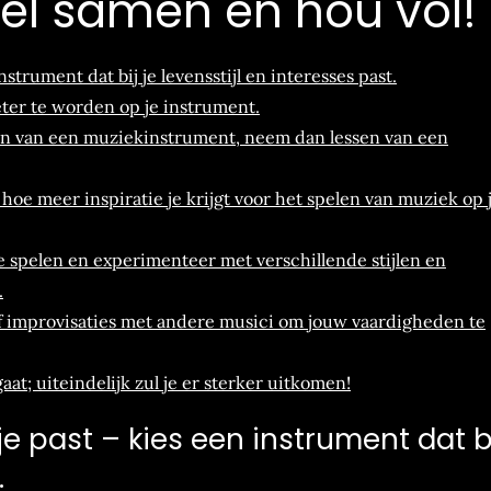
eel samen en hou vol!
strument dat bij je levensstijl en interesses past.
eter te worden op je instrument.
elen van een muziekinstrument, neem dan lessen van een
 hoe meer inspiratie je krijgt voor het spelen van muziek op 
 spelen en experimenteer met verschillende stijlen en
.
 improvisaties met andere musici om jouw vaardigheden te
gaat; uiteindelijk zul je er sterker uitkomen!
e past – kies een instrument dat bi
.