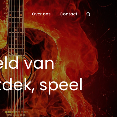
Over ons
Contact
eld van
dek, speel