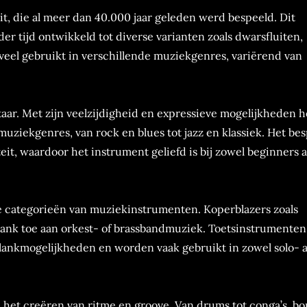
t, die al meer dan 40.000 jaar geleden werd bespeeld. Dit
er tijd ontwikkeld tot diverse varianten zoals dwarsfluiten,
s veel gebruikt in verschillende muziekgenres, variërend van
aar. Met zijn veelzijdigheid en expressieve mogelijkheden h
e muziekgenres, van rock en blues tot jazz en klassiek. Het be
teit, waardoor het instrument geliefd is bij zowel beginners a
re categorieën van muziekinstrumenten. Koperblazers zoals
ank toe aan orkest- of brassbandmuziek. Toetsinstrumenten 
lankmogelijkheden en worden vaak gebruikt in zowel solo- a
 het creëren van ritme en groove. Van drums tot conga’s, bo