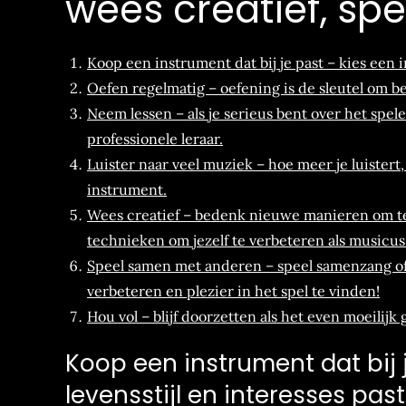
wees creatief, sp
Koop een instrument dat bij je past – kies een in
Oefen regelmatig – oefening is de sleutel om b
Neem lessen – als je serieus bent over het sp
professionele leraar.
Luister naar veel muziek – hoe meer je luistert,
instrument.
Wees creatief – bedenk nieuwe manieren om te
technieken om jezelf te verbeteren als musicus
Speel samen met anderen – speel samenzang of
verbeteren en plezier in het spel te vinden!
Hou vol – blijf doorzetten als het even moeilijk 
Koop een instrument dat bij j
levensstijl en interesses past