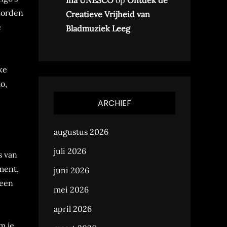
Ina UNESCO
op
Ontdek de
worden
Creatieve Vrijheid van
e
Bladmuziek Leeg
ke
o,
ARCHIEF
augustus 2026
juli 2026
s van
ment,
juni 2026
 een
mei 2026
april 2026
m je