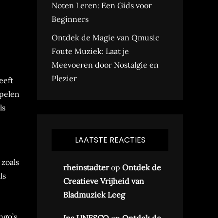
Noten Leren: Een Gids voor
Beginners
Ontdek de Magie van Qmusic
Foute Muziek: Laat je
Meevoeren door Nostalgie en
Plezier
eeft
spelen
ls
LAATSTE REACTIES
zoals
rheinstadter
op
Ontdek de
ls
Creatieve Vrijheid van
Bladmuziek Leeg
ngo’s