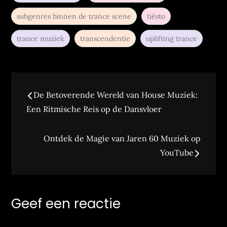
subgenres binnen de trance scene
tiësto
trance muziek
transcendentie
uplifting trance
Bericht
De Betoverende Wereld van House Muziek:
navigatie
Een Ritmische Reis op de Dansvloer
Ontdek de Magie van Jaren 60 Muziek op
YouTube
Geef een reactie