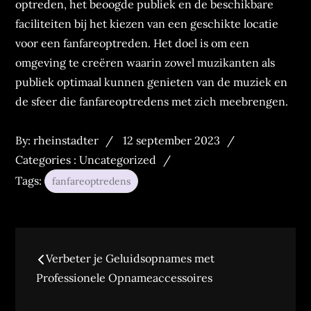
optreden, het beoogde publiek en de beschikbare
faciliteiten bij het kiezen van een geschikte locatie
voor een fanfareoptreden. Het doel is om een
omgeving te creëren waarin zowel muzikanten als
publiek optimaal kunnen genieten van de muziek en
de sfeer die fanfareoptredens met zich meebrengen.
Posted
Categories
By:
rheinstadter
12 september 2023
on
:
Categories :
Uncategorized
Tags:
fanfareoptredens
Bericht
Verbeter je Geluidsopnames met
navigatie
Professionele Opnameaccessoires