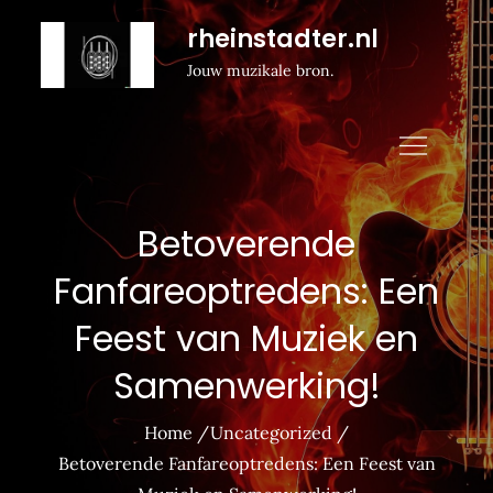
Naar
rheinstadter.nl
de
Jouw muzikale bron.
inhoud
gaan
Betoverende
Fanfareoptredens: Een
Feest van Muziek en
Samenwerking!
Home
Uncategorized
Betoverende Fanfareoptredens: Een Feest van