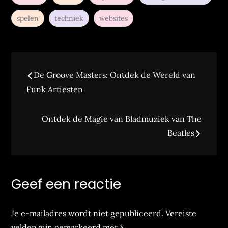
spelen
techniek
websites
Bericht
De Groove Masters: Ontdek de Wereld van
navigatie
Funk Artiesten
Ontdek de Magie van Bladmuziek van The
Beatles
Geef een reactie
Je e-mailadres wordt niet gepubliceerd.
Vereiste
velden zijn gemarkeerd met
*