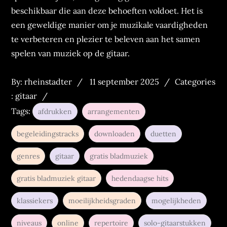
beschikbaar die aan deze behoeften voldoet. Het is
een geweldige manier om je muzikale vaardigheden
te verbeteren en plezier te beleven aan het samen
spelen van muziek op de gitaar.
Posted
Categories
By:
rheinstadter
11 september 2025
Categories
on
:
:
gitaar
Tags:
afdrukken
arrangementen
begeleidingstracks
downloaden
duetten
genres
gitaar
gratis bladmuziek
gratis bladmuziek gitaar
hedendaagse hits
klassiekers
moeilijkheidsgraden
mogelijkheden
niveaus
online
repertoire
solo-gitaarstukken