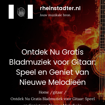
Naar
rheinstadter.nl
de
Jouw muzikale bron.
inhoud
gaan
Ontdek Nu Gratis
Bladmuziek voor Gitaar:
Speel en Geniet van
Nieuwe Melodieën
Home
gitaar
Ontdek Nu Gratis Bladmuziek voor Gitaar: Speel