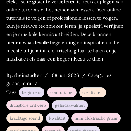
elektrische gitaar te verbeteren is het raadplegen van
online tutorials of het nemen van lessen. Door online
tutorials te volgen of professionele lessen te volgen,
kun je nieuwe technieken leren, je speelstijl verfijnen
en je muzikale kennis uitbreiden. Deze bronnen
bieden waardevolle begeleiding en inspiratie om het
meeste uit je mini-elektrische gitaar te halen en je
muzikale reis naar een hoger niveau te tillen.
Posted
Categories
By:
rheinstadter
08 juni 2026
Categories :
on
:
gitaar
,
mini
Tags:
beginners
comfortabel
creativiteit
draagbare ontwerp
geluidskwaliteit
krachtige sound
kwaliteit
mini elektrische gitaar