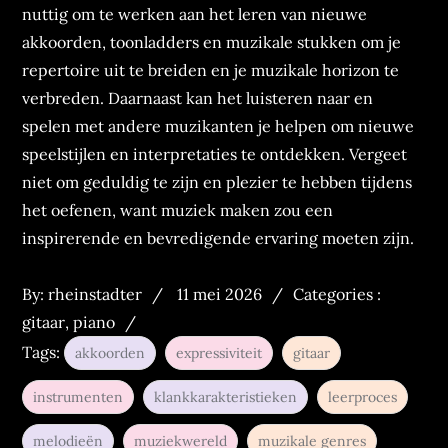
nuttig om te werken aan het leren van nieuwe
akkoorden, toonladders en muzikale stukken om je
repertoire uit te breiden en je muzikale horizon te
verbreden. Daarnaast kan het luisteren naar en
spelen met andere muzikanten je helpen om nieuwe
speelstijlen en interpretaties te ontdekken. Vergeet
niet om geduldig te zijn en plezier te hebben tijdens
het oefenen, want muziek maken zou een
inspirerende en bevredigende ervaring moeten zijn.
Posted
Categories
By:
rheinstadter
11 mei 2026
Categories :
on
:
gitaar
,
piano
Tags:
akkoorden
expressiviteit
gitaar
instrumenten
klankkarakteristieken
leerproces
melodieën
muziekwereld
muzikale genres