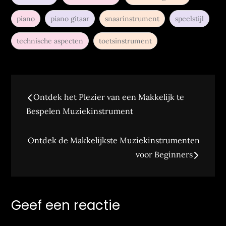
piano
piano gitaar
snaarinstrument
speelstijl
technische aspecten
toetsinstrument
Berichtnavigatie
Ontdek het Plezier van een Makkelijk te
Bespelen Muziekinstrument
Ontdek de Makkelijkste Muziekinstrumenten
voor Beginners
Geef een reactie