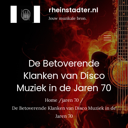
Naar
rheinstadter.nl
de
Jouw muzikale bron.
inhoud
gaan
De Betoverende
Klanken van Disco
Muziek in de Jaren 70
Home
jaren 70
De Betoverende Klanken van Disco Muziek in de
Jaren 70