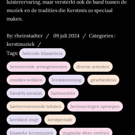
luisterervaring, maar versterkt ook de band tussen de
muziek en de tradities die Kerstmis zo speciaal
maken.
Posted
Categories
By:
rheinstadter
09 juli 2024
Categories :
on
:
kerstmuziek
Tags:
bekende klassiekers
betoverende arrangementen
diverse artiesten
emoties wekken
feeststemming
geschiedenis
händels messiah
harmonieën
hartverwarmende teksten
herinneringen oproepen
kerstlied zingt
kerstperiode
klassieke kerstmuziek
magische sfeer creëren