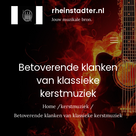
Naar
rheinstadter.nl
de
Jouw muzikale bron.
inhoud
gaan
Betoverende klanken
van klassieke
kerstmuziek
Home
kerstmuziek
Betoverende klanken van klassieke kerstmuziek