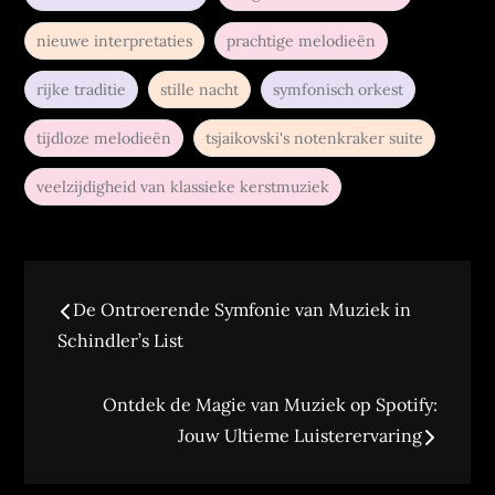
nieuwe interpretaties
prachtige melodieën
rijke traditie
stille nacht
symfonisch orkest
tijdloze melodieën
tsjaikovski's notenkraker suite
veelzijdigheid van klassieke kerstmuziek
Berichtnavigatie
De Ontroerende Symfonie van Muziek in
Schindler’s List
Ontdek de Magie van Muziek op Spotify:
Jouw Ultieme Luisterervaring