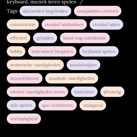
on
:
keyboard
,
muziek leren spelen
Tags:
akkoorden begeleiden
composities creëren
concentratie
creatief uitdrukken
creatief uiten
effecten
geluiden
hand-oog coördinatie
hobby
instrument bespelen
keyboard spelen
motorische vaardigheden
muziekstijlen
muziektheorie
muzikale vaardigheden
nieuwe vaardigheden leren
notenleer
plezierig
solo spelen
spel verbeteren
uitdagend
veelzijdigheid