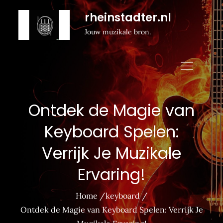
Naar
rheinstadter.nl
de
Jouw muzikale bron.
inhoud
gaan
Ontdek de Magie van
Keyboard Spelen:
Verrijk Je Muzikale
Ervaring!
Home
keyboard
Ontdek de Magie van Keyboard Spelen: Verrijk Je