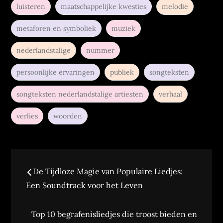
luisteren
maatschappelijke kwesties
melodie
metaforen en symboliek
muziek
nederlandstalige
nummer
persoonlijke ervaringen
publiek
songteksten
songteksten nederlandstalige artiesten
verhaal
verlies
woorden
Berichtnavigatie
De Tijdloze Magie van Populaire Liedjes:
Een Soundtrack voor het Leven
Top 10 begrafenisliedjes die troost bieden en