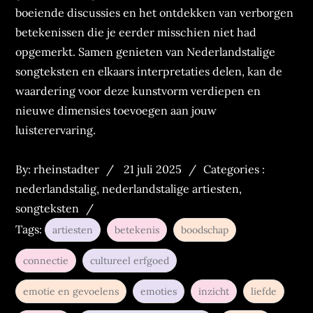
boeiende discussies en het ontdekken van verborgen
betekenissen die je eerder misschien niet had
opgemerkt. Samen genieten van Nederlandstalige
songteksten en elkaars interpretaties delen, kan de
waardering voor deze kunstvorm verdiepen en
nieuwe dimensies toevoegen aan jouw
luisterervaring.
Posted
Categories
By:
rheinstadter
21 juli 2025
Categories :
on
:
nederlandstalig
,
nederlandstalige artiesten
,
songteksten
Tags:
artiesten
betekenis
boodschap
connectie
cultureel erfgoed
emotie en gevoelens
emoties
inzicht
liefde