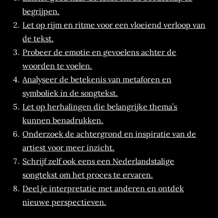
begrijpen.
Let op rijm en ritme voor een vloeiend verloop van
de tekst.
Probeer de emotie en gevoelens achter de
woorden te voelen.
Analyseer de betekenis van metaforen en
symboliek in de songtekst.
Let op herhalingen die belangrijke thema’s
kunnen benadrukken.
Onderzoek de achtergrond en inspiratie van de
artiest voor meer inzicht.
Schrijf zelf ook eens een Nederlandstalige
songtekst om het proces te ervaren.
Deel je interpretatie met anderen en ontdek
nieuwe perspectieven.