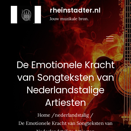
Naar
rheinstadter.nl
de
Jouw muzikale bron.
inhoud
gaan
De Emotionele Kracht
van Songteksten van
Nederlandstalige
Artiesten
Home
nederlandstalig
De Emotionele Kracht van Songteksten van