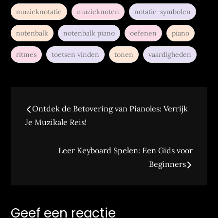
muzieknotatie
muzieknoten
notatie-symbolen
notenbalk
notenbalk piano
oefenen
piano
ritmes
toetsen vinden
tonen
vaardigheden
Berichtnavigatie
Ontdek de Betovering van Pianoles: Verrijk
Je Muzikale Reis!
Leer Keyboard Spelen: Een Gids voor
Beginners
Geef een reactie