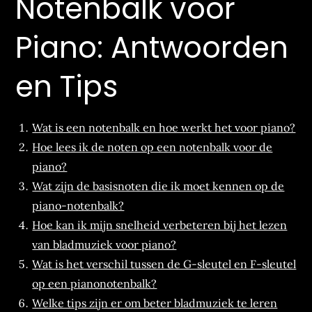
Notenbalk voor
Piano: Antwoorden
en Tips
Wat is een notenbalk en hoe werkt het voor piano?
Hoe lees ik de noten op een notenbalk voor de
piano?
Wat zijn de basisnoten die ik moet kennen op de
piano-notenbalk?
Hoe kan ik mijn snelheid verbeteren bij het lezen
van bladmuziek voor piano?
Wat is het verschil tussen de G-sleutel en F-sleutel
op een pianonotenbalk?
Welke tips zijn er om beter bladmuziek te leren