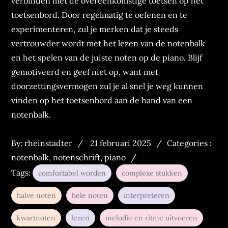
verbinden met de overeenkomstige toetsen op het
toetsenbord. Door regelmatig te oefenen en te
experimenteren, zul je merken dat je steeds
vertrouwder wordt met het lezen van de notenbalk
en het spelen van de juiste noten op de piano. Blijf
gemotiveerd en geef niet op, want met
doorzettingsvermogen zul je al snel je weg kunnen
vinden op het toetsenbord aan de hand van een
notenbalk.
Posted
Categories
By:
rheinstadter
21 februari 2025
Categories :
on
:
notenbalk
,
notenschrift
,
piano
Tags:
comfortabel worden
complexe stukken
halve noten
hele noten
interpreteren
kwartnoten
lezen
melodie en ritme uitvoeren