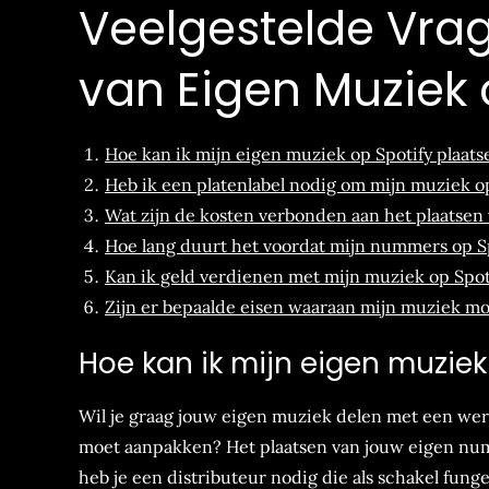
Veelgestelde Vrag
van Eigen Muziek 
Hoe kan ik mijn eigen muziek op Spotify plaats
Heb ik een platenlabel nodig om mijn muziek op
Wat zijn de kosten verbonden aan het plaatsen
Hoe lang duurt het voordat mijn nummers op S
Kan ik geld verdienen met mijn muziek op Spot
Zijn er bepaalde eisen waaraan mijn muziek m
Hoe kan ik mijn eigen muziek
Wil je graag jouw eigen muziek delen met een werel
moet aanpakken? Het plaatsen van jouw eigen num
heb je een distributeur nodig die als schakel fung