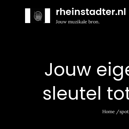
Naar
rheinstadter.nl
de
inhoud
Jouw muzikale bron.
gaan
Jouw eige
sleutel to
Home
spot