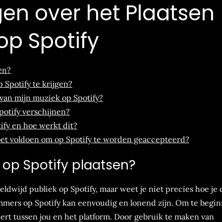
en over het Plaatsen
op Spotify
en?
 Spotify te krijgen?
 van mijn muziek op Spotify?
potify verschijnen?
ify en hoe werkt dit?
oet voldoen om op Spotify te worden geaccepteerd?
 op Spotify plaatsen?
dwijd publiek op Spotify, maar weet je niet precies hoe je 
mers op Spotify kan eenvoudig en lonend zijn. Om te begin
eert tussen jou en het platform. Door gebruik te maken van