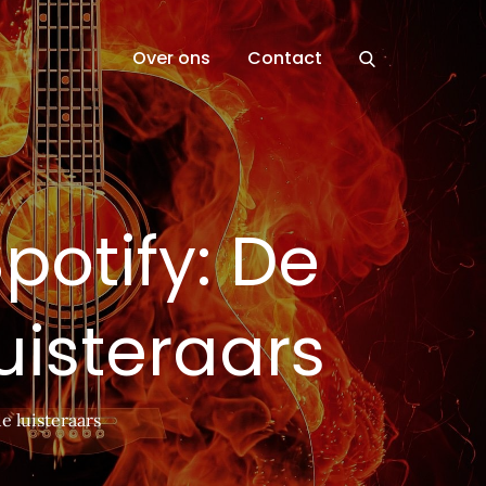
Over ons
Contact
potify: De
luisteraars
e luisteraars