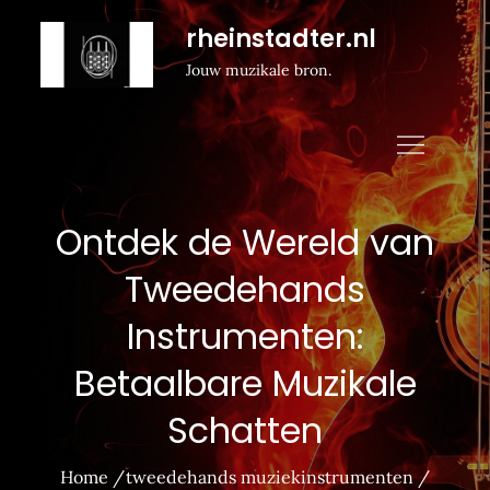
Naar
rheinstadter.nl
de
Jouw muzikale bron.
inhoud
gaan
Ontdek de Wereld van
Tweedehands
Instrumenten:
Betaalbare Muzikale
Schatten
Home
tweedehands muziekinstrumenten