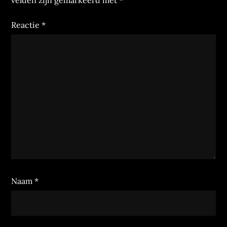
velden zijn gemarkeerd met
*
Reactie
*
Naam
*