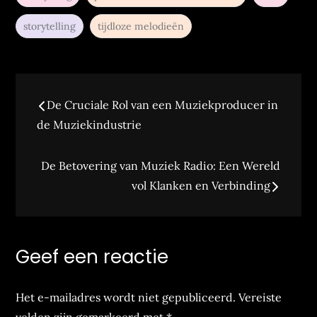
storytelling
tijdloze melodieën
Berichtnavigatie
De Cruciale Rol van een Muziekproducer in
de Muziekindustrie
De Betovering van Muziek Radio: Een Wereld
vol Klanken en Verbinding
Geef een reactie
Het e-mailadres wordt niet gepubliceerd.
Vereiste