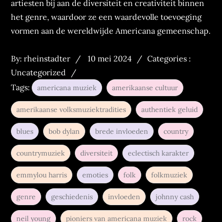
artiesten bij aan de diversiteit en creativiteit binnen
het genre, waardoor ze een waardevolle toevoeging
vormen aan de wereldwijde Americana gemeenschap.
Posted
Categories
By:
rheinstadter
10 mei 2024
Categories :
on
:
Uncategorized
Tags:
americana muziek
amerikaanse cultuur
amerikaanse volksmuziektradities
authentiek geluid
blues
bob dylan
brede invloeden
country
countrymuziek
diversiteit
eclectisch karakter
emmylou harris
emoties
folk
folkmuziek
genre
geschiedenis
invloeden
johnny cash
neil young
pioniers van americana muziek
rock