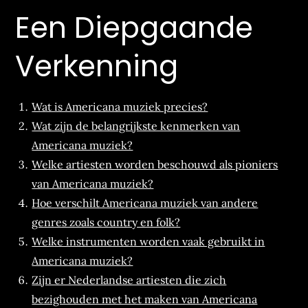
Een Diepgaande
Verkenning
Wat is Americana muziek precies?
Wat zijn de belangrijkste kenmerken van
Americana muziek?
Welke artiesten worden beschouwd als pioniers
van Americana muziek?
Hoe verschilt Americana muziek van andere
genres zoals country en folk?
Welke instrumenten worden vaak gebruikt in
Americana muziek?
Zijn er Nederlandse artiesten die zich
bezighouden met het maken van Americana