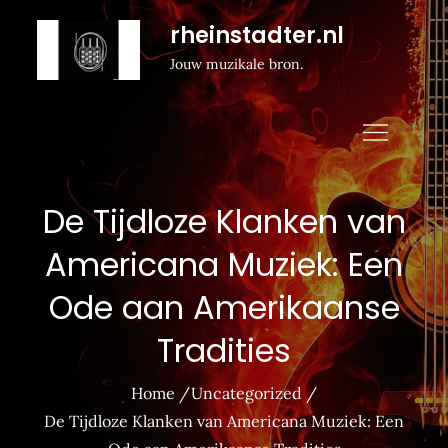
Naar
rheinstadter.nl
de
Jouw muzikale bron.
inhoud
gaan
De Tijdloze Klanken van
Americana Muziek: Een
Ode aan Amerikaanse
Tradities
Home
Uncategorized
De Tijdloze Klanken van Americana Muziek: Een