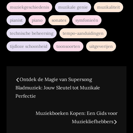
muziekgeschiedenis
muzikale genie
muzikaliteit
pianist
piano
sonates
symfonieën
technische beheersing
tempo-aanduidingen
tijdloze schoonheid
toonsoorten
uitgeverijen
Berichtnavigatie
Ontdek de Magie van Supersong
Bladmuziek: Jouw Sleutel tot Muzikale
Perfectie
Muziekboeken Kopen: Een Gids voor
Muziekliefhebbers