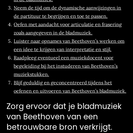
Neem de tijd om de dynamische aanwijzingen in
de partituur te begrijpen en toe te passen.
Oefen met aandacht voor articulatie en frasering
zoals aangegeven in de bladmuziek.
Luister naar opnames van Beethoven’s werken om
een idee te krijgen van interpretatie en stijl.
Raadpleeg eventueel een muziekdocent voor
begeleiding bij het instuderen van Beethoven’s
muziekstukken.
Blijf geduldig en geconcentreerd tijdens het
oefenen en uitvoeren van Beethoven’s bladmuziek.
Zorg ervoor dat je bladmuziek
van Beethoven van een
betrouwbare bron verkrijgt.