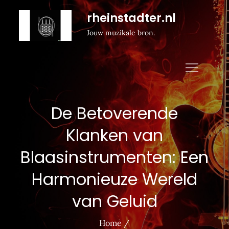
Naar
rheinstadter.nl
de
Jouw muzikale bron.
inhoud
gaan
De Betoverende
Klanken van
Blaasinstrumenten: Een
Harmonieuze Wereld
van Geluid
Home