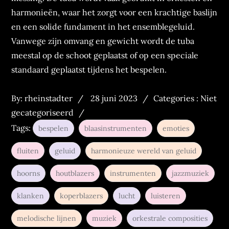
harmonieën, waar het zorgt voor een krachtige baslijn
en een solide fundament in het ensemblegeluid.
Vanwege zijn omvang en gewicht wordt de tuba
meestal op de schoot geplaatst of op een speciale
standaard geplaatst tijdens het bespelen.
Posted
Categories
By:
rheinstadter
28 juni 2023
Categories : Niet
on
:
gecategoriseerd
Tags:
bespelen
blaasinstrumenten
emoties
fluiten
geluid
harmonieuze wereld van geluid
hoorns
houtblazers
instrumenten
jazzmuziek
klanken
koperblazers
lucht
luisteren
melodische lijnen
muziek
orkestrale composities