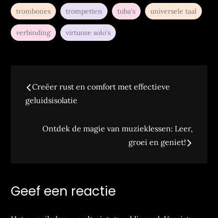
trombones
trompetten
tuba's
universele taal
verbinding
virtuoze solo's
Berichtnavigatie
Creëer rust en comfort met effectieve
geluidsisolatie
Ontdek de magie van muzieklessen: Leer,
groei en geniet!
Geef een reactie