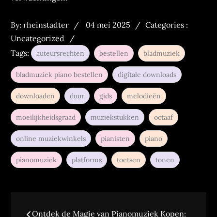
Posted
Categories
By:
rheinstadter
04 mei 2025
Categories :
on
:
Uncategorized
Tags:
auteursrechten
bestellen
bladmuziek
bladmuziek piano bestellen
digitale downloads
downloaden
duur
gids
melodieën
moeilijkheidsgraad
muziekstukken
octaaf
online muziekwinkels
pianisten
piano
pianomuziek
platforms
toetsen
tonen
Bericht
Ontdek de Magie van Pianomuziek Kopen: