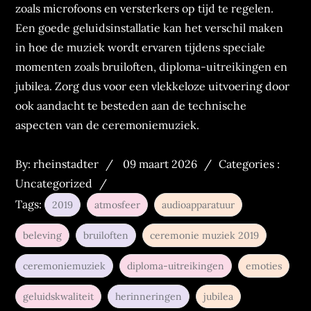
zoals microfoons en versterkers op tijd te regelen.
Een goede geluidsinstallatie kan het verschil maken
in hoe de muziek wordt ervaren tijdens speciale
momenten zoals bruiloften, diploma-uitreikingen en
jubilea. Zorg dus voor een vlekkeloze uitvoering door
ook aandacht te besteden aan de technische
aspecten van de ceremoniemuziek.
Posted
Categories
By:
rheinstadter
09 maart 2026
Categories :
on
:
Uncategorized
Tags:
2019
atmosfeer
audioapparatuur
beleving
bruiloften
ceremonie muziek 2019
ceremoniemuziek
diploma-uitreikingen
emoties
geluidskwaliteit
herinneringen
jubilea