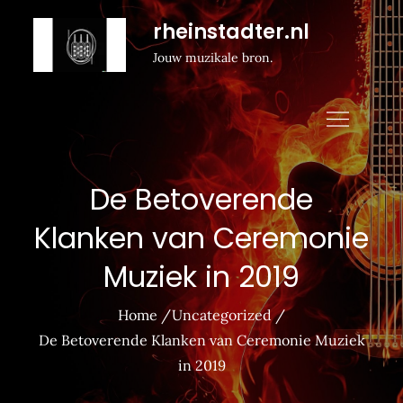
Naar
rheinstadter.nl
de
Jouw muzikale bron.
inhoud
gaan
De Betoverende
Klanken van Ceremonie
Muziek in 2019
Home
Uncategorized
De Betoverende Klanken van Ceremonie Muziek
in 2019