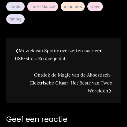
locatie
muziekkeuze
nummers
sfeer
timing
Bericht
Muziek van Spotify overzetten naar een
navigatie
USB-stick: Zo doe je dat!
Ontdek de Magie van de Akoestisch-
Elektrische Gitaar: Het Beste van Twee
Werelden
Geef een reactie