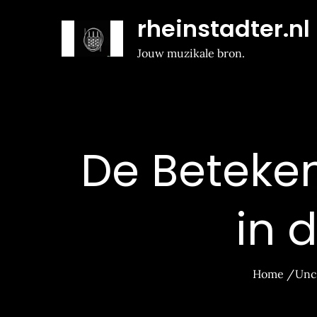
Naar
rheinstadter.nl
de
inhoud
Jouw muzikale bron.
gaan
De Beteken
in 
Home
Unc