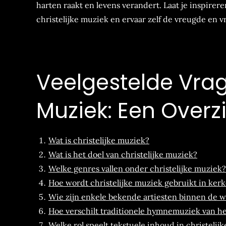
harten raakt en levens verandert. Laat je inspire
christelijke muziek en ervaar zelf de vreugde en 
Veelgestelde Vrag
Muziek: Een Overz
Wat is christelijke muziek?
Wat is het doel van christelijke muziek?
Welke genres vallen onder christelijke muziek?
Hoe wordt christelijke muziek gebruikt in ker
Wie zijn enkele bekende artiesten binnen de w
Hoe verschilt traditionele hymnemuziek van h
Welke rol speelt tekstuele inhoud in christelij