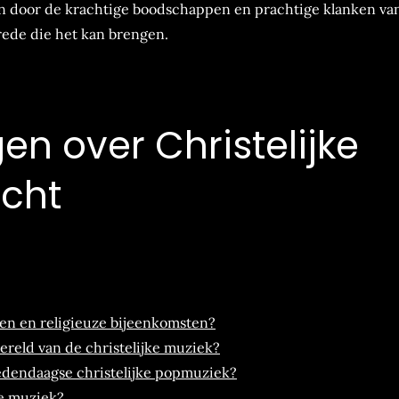
ren door de krachtige boodschappen en prachtige klanken va
vrede die het kan brengen.
en over Christelijke
icht
ken en religieuze bijeenkomsten?
ereld van de christelijke muziek?
edendaagse christelijke popmuziek?
ke muziek?