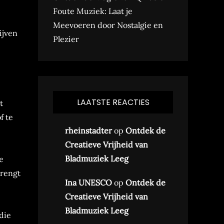
Foute Muziek: Laat je
Meevoeren door Nostalgie en
ijven
Plezier
LAATSTE REACTIES
t
f te
rheinstadter
op
Ontdek de
Creatieve Vrijheid van
Bladmuziek Leeg
e
brengt
Ina UNESCO
op
Ontdek de
Creatieve Vrijheid van
Bladmuziek Leeg
 die