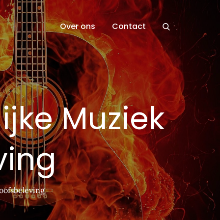
Over ons
Contact
ijke Muziek
ving
oofsbeleving