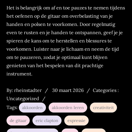
Het is belangrijk om af en toe pauzes te nemen tijdens
het oefenen op de gitaar om overbelasting van je
handen en polsen te voorkomen. Door regelmatig
even te rusten en je handen te ontspannen, geef je je
spieren de kans om te herstellen en blessures te
voorkomen. Luister naar je lichaam en neem de tijd
om te pauzeren, zodat je optimaal kunt blijven
genieten van het bespelen van dit prachtige
instrument.
Posted
Categories
By:
rheinstadter
30 maart 2026
Categories :
on
:
Uncategorized
Tags:
akkoorden
akkoorden leren
creativiteit
de gitaar
eric clapton
expressie