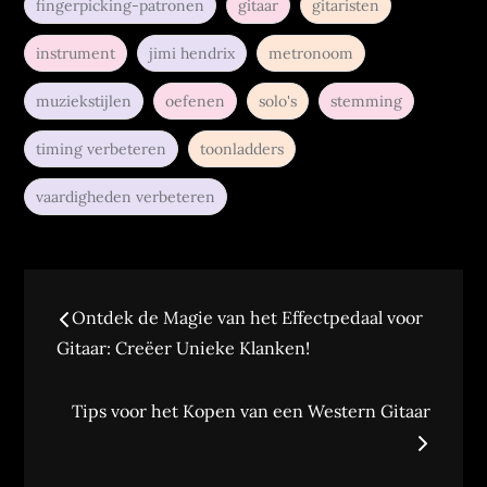
fingerpicking-patronen
gitaar
gitaristen
instrument
jimi hendrix
metronoom
muziekstijlen
oefenen
solo's
stemming
timing verbeteren
toonladders
vaardigheden verbeteren
Bericht
Ontdek de Magie van het Effectpedaal voor
navigatie
Gitaar: Creëer Unieke Klanken!
Tips voor het Kopen van een Western Gitaar