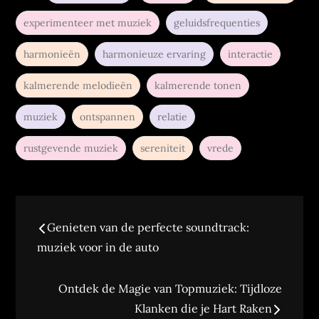
experimenteer met muziek
geluidsfrequenties
harmonieën
harmonieuze ervaring
interactie
kalmerende melodieën
kalmerende tonen
muziek
ontspannen
relatie
rustgevende muziek
sereniteit
vrede
Bericht
Genieten van de perfecte soundtrack:
navigatie
muziek voor in de auto
Ontdek de Magie van Topmuziek: Tijdloze
Klanken die je Hart Raken