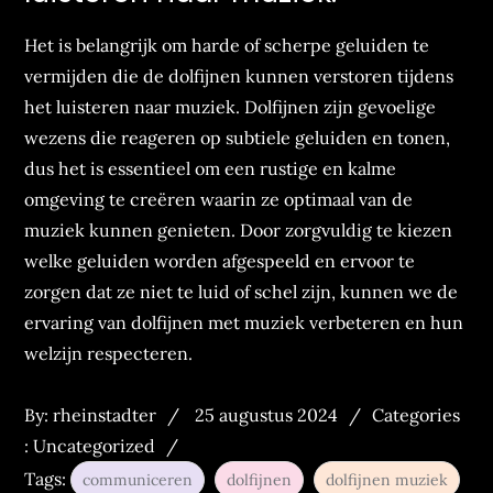
Het is belangrijk om harde of scherpe geluiden te
vermijden die de dolfijnen kunnen verstoren tijdens
het luisteren naar muziek. Dolfijnen zijn gevoelige
wezens die reageren op subtiele geluiden en tonen,
dus het is essentieel om een rustige en kalme
omgeving te creëren waarin ze optimaal van de
muziek kunnen genieten. Door zorgvuldig te kiezen
welke geluiden worden afgespeeld en ervoor te
zorgen dat ze niet te luid of schel zijn, kunnen we de
ervaring van dolfijnen met muziek verbeteren en hun
welzijn respecteren.
Posted
Categories
By:
rheinstadter
25 augustus 2024
Categories
on
:
:
Uncategorized
Tags:
communiceren
dolfijnen
dolfijnen muziek