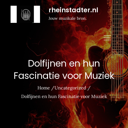
Naar
rheinstadter.nl
de
Jouw muzikale bron.
inhoud
gaan
Dolfijnen en hun
Fascinatie voor Muziek
Home
Uncategorized
Dolfijnen en hun Fascinatie voor Muziek