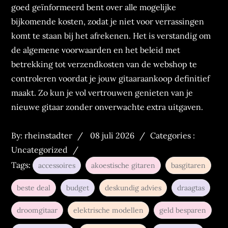
goed geïnformeerd bent over alle mogelijke
bijkomende kosten, zodat je niet voor verrassingen
komt te staan bij het afrekenen. Het is verstandig om
de algemene voorwaarden en het beleid met
betrekking tot verzendkosten van de webshop te
controleren voordat je jouw gitaaraankoop definitief
maakt. Zo kun je vol vertrouwen genieten van je
nieuwe gitaar zonder onverwachte extra uitgaven.
Posted
Categories
By:
rheinstadter
08 juli 2026
Categories :
on
:
Uncategorized
Tags:
accessoires
akoestische gitaren
basgitaren
beste deal
budget
deskundig advies
draagtas
droomgitaar
elektrische modellen
geld besparen