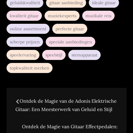
geluidskwaliteit
gitaar aanbieding
ideale gitaar
kwaliteit gitaar
muziekexperts
muzikale reis
online assortiment
perfecte gitaar
scherpe prijzen
speciale aanbiedingen
speelervaring
speelstijl
stemapparaat
topkwaliteit merken
Berichtnavigatie
Ontdek de Magie van de Adonis Elektrische
Gitaar: Een Meesterwerk van Geluid en Stijl
Ontdek de Magie van Gitaar Effectpedalen: