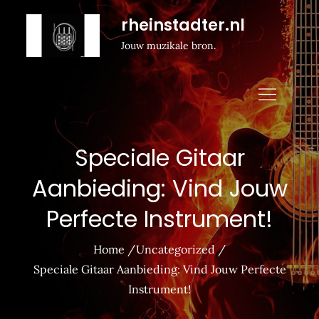
Naar
rheinstadter.nl
de
Jouw muzikale bron.
inhoud
gaan
Speciale Gitaar
Aanbieding: Vind Jouw
Perfecte Instrument!
Home
Uncategorized
Speciale Gitaar Aanbieding: Vind Jouw Perfecte
Instrument!