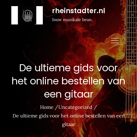
Naar
rheinstadter.nl
de
Jouw muzikale bron.
inhoud
gaan
De ultieme gids voor
het online bestellen van
een gitaar
Home
Uncategorized
De ultieme gids voor het online bestellen van een
gitaar