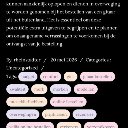
kunnen aanzienlijk oplopen en dienen in overweging
te worden genomen bij het bestellen van een gitaar
uit het buitenland. Het is essentieel om deze
potentiële extra uitgaven te begrijpen en te plannen
om onaangename verrassingen te voorkomen bij de
ontvangst van je bestelling.
Posted
Categories
By:
rheinstadter
20 mei 2026
Categories :
on
:
Uncategorized
Tags:
budget
comfort
gids
gitaar bestellen
kwaliteit
merk
merken
modellen
muziekliefhebbers
online bestellen
overwegingen
prijsklassen
recensies
veilig online bestellen
verkopers
verzendkosten