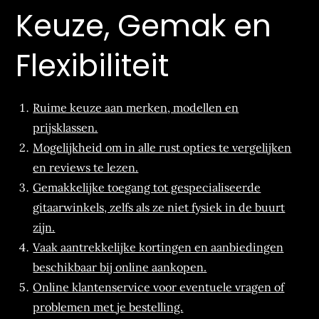
Keuze, Gemak en
Flexibiliteit
Ruime keuze aan merken, modellen en
prijsklassen.
Mogelijkheid om in alle rust opties te vergelijken
en reviews te lezen.
Gemakkelijke toegang tot gespecialiseerde
gitaarwinkels, zelfs als ze niet fysiek in de buurt
zijn.
Vaak aantrekkelijke kortingen en aanbiedingen
beschikbaar bij online aankopen.
Online klantenservice voor eventuele vragen of
problemen met je bestelling.