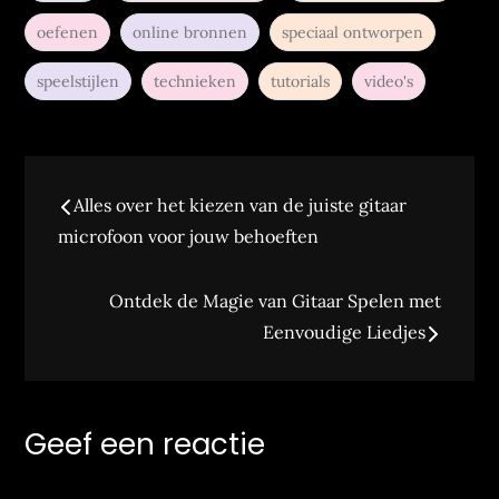
oefenen
online bronnen
speciaal ontworpen
speelstijlen
technieken
tutorials
video's
Bericht
Alles over het kiezen van de juiste gitaar
navigatie
microfoon voor jouw behoeften
Ontdek de Magie van Gitaar Spelen met
Eenvoudige Liedjes
Geef een reactie