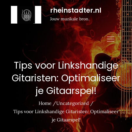
Naar
rheinstadter.nl
de
Jouw muzikale bron.
inhoud
gaan
Tips voor Linkshandige
Gitaristen: Optimaliseer
je Gitaarspel!
Home
Uncategorized
Tips voor Linkshandige Gitaristen: Optimaliseer
je Gitaarspel!