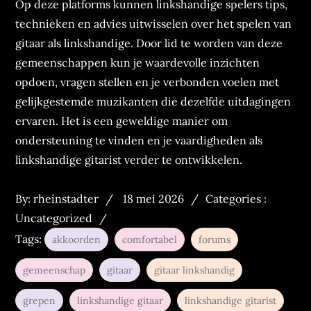
Op deze platforms kunnen linkshandige spelers tips,
technieken en advies uitwisselen over het spelen van
gitaar als linkshandige. Door lid te worden van deze
gemeenschappen kun je waardevolle inzichten
opdoen, vragen stellen en je verbonden voelen met
gelijkgestemde muzikanten die dezelfde uitdagingen
ervaren. Het is een geweldige manier om
ondersteuning te vinden en je vaardigheden als
linkshandige gitarist verder te ontwikkelen.
Posted
Categories
By:
rheinstadter
18 mei 2026
Categories :
on
:
Uncategorized
Tags:
akkoorden
comfortabel
forums
gemeenschap
gitaar
gitaar linkshandig
grepen
linkshandige gitaar
linkshandige gitarist