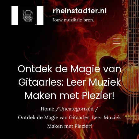
Naar
rheinstadter.nl
de
Jouw muzikale bron.
inhoud
gaan
Ontdek de Magie van
Gitaarles: Leer Muziek
Maken met Plezier!
Home
Uncategorized
Ontdek de Magie van Gitaarles: Leer Muziek
Maken met Plezier!