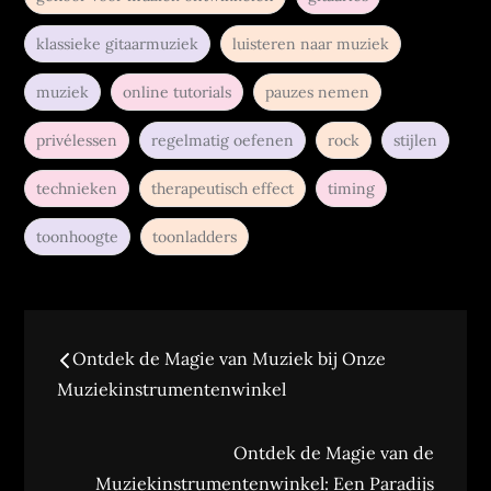
klassieke gitaarmuziek
luisteren naar muziek
muziek
online tutorials
pauzes nemen
privélessen
regelmatig oefenen
rock
stijlen
technieken
therapeutisch effect
timing
toonhoogte
toonladders
Bericht
Ontdek de Magie van Muziek bij Onze
navigatie
Muziekinstrumentenwinkel
Ontdek de Magie van de
Muziekinstrumentenwinkel: Een Paradijs