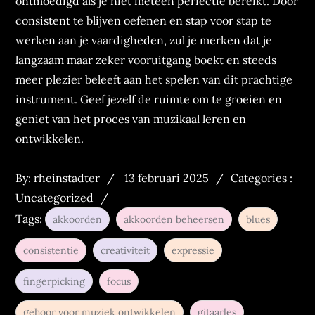
ontmoedigd als je niet meteen perfectie bereikt. Door
consistent te blijven oefenen en stap voor stap te
werken aan je vaardigheden, zul je merken dat je
langzaam maar zeker vooruitgang boekt en steeds
meer plezier beleeft aan het spelen van dit prachtige
instrument. Geef jezelf de ruimte om te groeien en
geniet van het proces van muzikaal leren en
ontwikkelen.
Posted
Categories
By:
rheinstadter
13 februari 2025
Categories :
on
:
Uncategorized
Tags:
akkoorden
akkoorden beheersen
blues
consistentie
creativiteit
expressie
fingerpicking
focus
gehoor voor muziek ontwikkelen
gitaarles