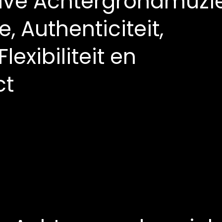
Live Achtergrondmuzie
 Authenticiteit,
exibiliteit en
ct