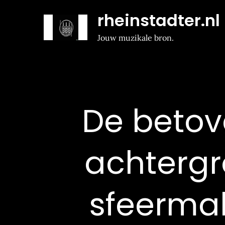
Naar
rheinstadter.nl
de
inhoud
Jouw muzikale bron.
gaan
De betov
achtergr
sfeerma