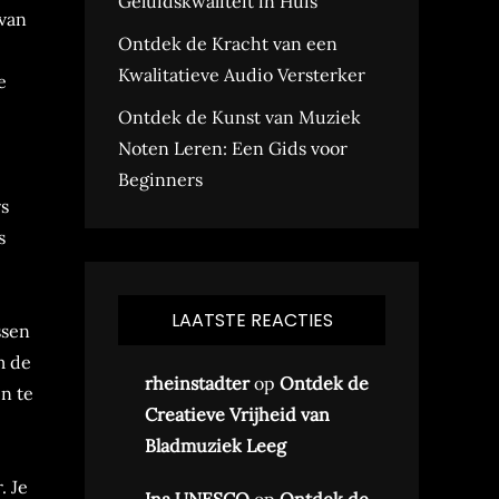
Geluidskwaliteit in Huis
 van
Ontdek de Kracht van een
Kwalitatieve Audio Versterker
e
Ontdek de Kunst van Muziek
Noten Leren: Een Gids voor
Beginners
rs
s
LAATSTE REACTIES
ssen
m de
rheinstadter
op
Ontdek de
n te
Creatieve Vrijheid van
.
Bladmuziek Leeg
. Je