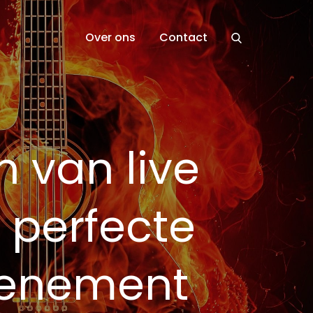
Over ons
Contact
 van live
 perfecte
venement