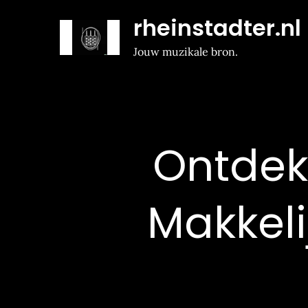
Naar
rheinstadter.nl
de
inhoud
Jouw muzikale bron.
gaan
Ontdek
Makkeli