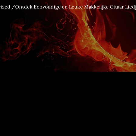
ized
Ontdek Eenvoudige en Leuke Makkelijke Gitaar Liedj