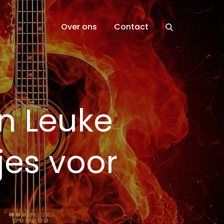
Over ons
Contact
n Leuke
jes voor