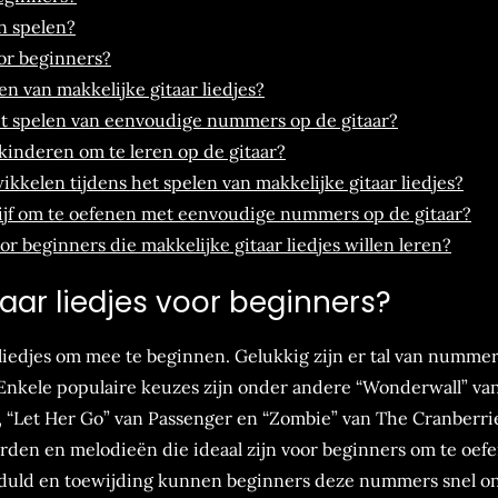
en spelen?
or beginners?
ren van makkelijke gitaar liedjes?
het spelen van eenvoudige nummers op de gitaar?
r kinderen om te leren op de gitaar?
ikkelen tijdens het spelen van makkelijke gitaar liedjes?
lijf om te oefenen met eenvoudige nummers op de gitaar?
oor beginners die makkelijke gitaar liedjes willen leren?
taar liedjes voor beginners?
 liedjes om mee te beginnen. Gelukkig zijn er tal van nummer
. Enkele populaire keuzes zijn onder andere “Wonderwall” va
, “Let Her Go” van Passenger en “Zombie” van The Cranberri
den en melodieën die ideaal zijn voor beginners om te oef
geduld en toewijding kunnen beginners deze nummers snel o