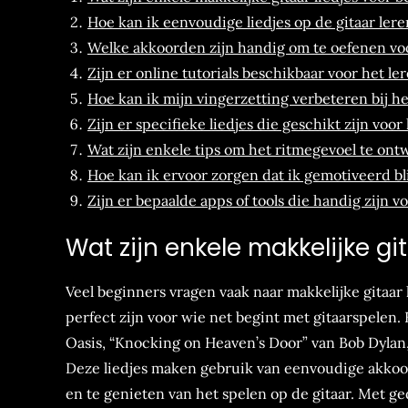
Hoe kan ik eenvoudige liedjes op de gitaar ler
Welke akkoorden zijn handig om te oefenen vo
Zijn er online tutorials beschikbaar voor het le
Hoe kan ik mijn vingerzetting verbeteren bij 
Zijn er specifieke liedjes die geschikt zijn voo
Wat zijn enkele tips om het ritmegevoel te ontw
Hoe kan ik ervoor zorgen dat ik gemotiveerd b
Zijn er bepaalde apps of tools die handig zijn v
Wat zijn enkele makkelijke gi
Veel beginners vragen vaak naar makkelijke gitaar
perfect zijn voor wie net begint met gitaarspelen
Oasis, “Knocking on Heaven’s Door” van Bob Dylan
Deze liedjes maken gebruik van eenvoudige akkoor
en te genieten van het spelen op de gitaar. Met 