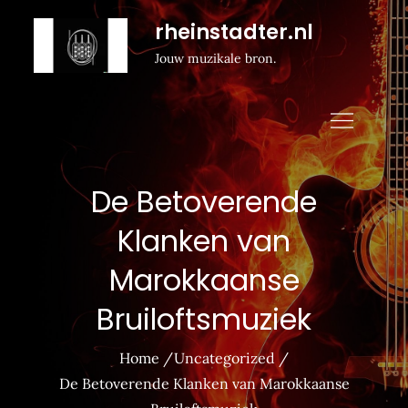
Naar
rheinstadter.nl
de
Jouw muzikale bron.
inhoud
gaan
De Betoverende
Klanken van
Marokkaanse
Bruiloftsmuziek
Home
Uncategorized
De Betoverende Klanken van Marokkaanse