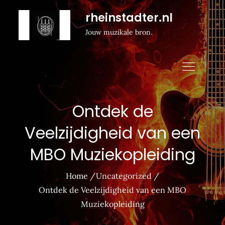
Naar
rheinstadter.nl
de
Jouw muzikale bron.
inhoud
gaan
Ontdek de
Veelzijdigheid van een
MBO Muziekopleiding
Home
Uncategorized
Ontdek de Veelzijdigheid van een MBO
Muziekopleiding