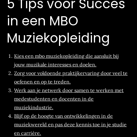
5 Tips voor Succes
in een MBO
Muziekopleiding
Kies een mbo muziekopleiding die aansluit bij
jouw muzikale interesses en doelen.
Zorg voor voldoende praktijkervaring door veel te
oefenen en op te treden.
Werk aan je netwerk door samen te werken met
medestudenten en docenten in de
muziekindustrie.
Blijf op de hoogte van ontwikkelingen in de
muziekwereld en pas deze kennis toe in je studie
en carrière.