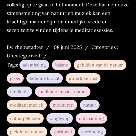
volledig op te gaan in het moment. Deze harmonieuze
samensmelting van natuur en muziek kan een
krachtige manier zijn om innerlijke vrede en
sereniteit te vinden tijdens je meditatiesessies.
Posted
Categories
By:
rheinstadter
08 juni 2025
Categories :
on
:
Uncategorized
Tags:
ademhaling
balans
geluiden van de natuur
groei
helende kracht
innerlijke rust
meditatie
meditatie muziek natuur
meditatiemuziek
mediteren
natuur
natuurgeluiden
omgeving
ontspanning
plek in de natuur
spiritueel
verbinding