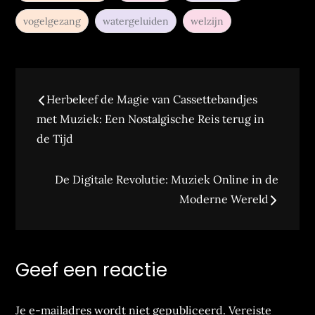
vogelgezang
watergeluiden
welzijn
Bericht
Herbeleef de Magie van Cassettebandjes
navigatie
met Muziek: Een Nostalgische Reis terug in
de Tijd
De Digitale Revolutie: Muziek Online in de
Moderne Wereld
Geef een reactie
Je e-mailadres wordt niet gepubliceerd.
Vereiste