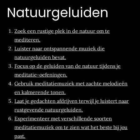
Natuurgeluiden
Zoek een rustige plek in de natuur om te
mediteren.
Luister naar ontspannende muziek die
natuurgeluiden bevat.
Focus op de geluiden van de natuur tijdens je
meditatie-oefeningen.
Gebruik meditatiemuziek met zachte melodieën
en kalmerende tonen.
Laat je gedachten afdrijven terwijl je luistert naar
rustgevende natuurgeluiden.
Experimenteer met verschillende soorten
meditatiemuziek om te zien wat het beste bij jou
past.