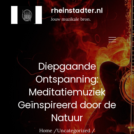
Naar
rheinstadter.nl
de
Jouw muzikale bron.
inhoud
gaan
Diepgaande
Ontspanning:
Meditatiemuziek
Geïnspireerd door de
Natuur
Home
Uncategorized