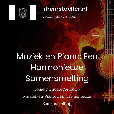
Naar
rheinstadter.nl
de
Jouw muzikale bron.
inhoud
gaan
Muziek en Piano: Een
Harmonieuze
Samensmelting
Home
Uncategorized
Muziek en Piano: Een Harmonieuze
Samensmelting