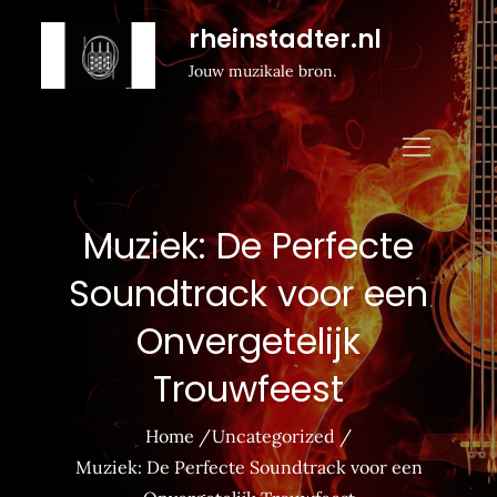
Naar
rheinstadter.nl
de
Jouw muzikale bron.
inhoud
gaan
Muziek: De Perfecte
Soundtrack voor een
Onvergetelijk
Trouwfeest
Home
Uncategorized
Muziek: De Perfecte Soundtrack voor een