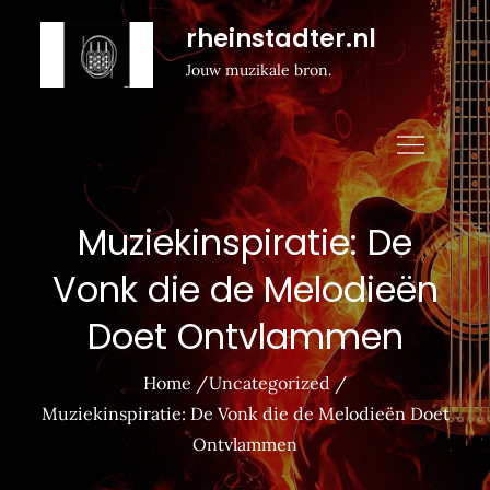
Naar
rheinstadter.nl
de
Jouw muzikale bron.
inhoud
gaan
Muziekinspiratie: De
Vonk die de Melodieën
Doet Ontvlammen
Home
Uncategorized
Muziekinspiratie: De Vonk die de Melodieën Doet
Ontvlammen