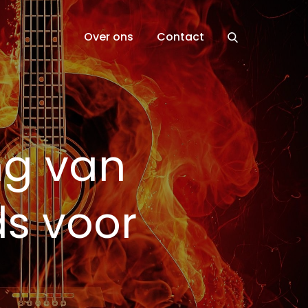
Over ons
Contact
ng van
ds voor