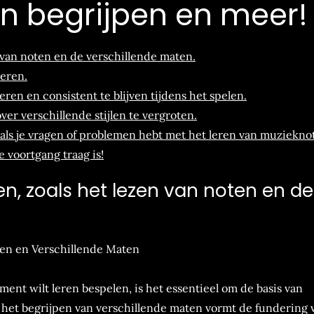
n begrijpen en meer!
 van noten en de verschillende maten.
eren.
n en consistent te blijven tijdens het spelen.
er verschillende stijlen te vergroten.
als je vragen of problemen hebt met het leren van muzieknot
de voortgang traag is!
n, zoals het lezen van noten en de
ten en Verschillende Maten
ment wilt leren bespelen, is het essentieel om de basis van
 het begrijpen van verschillende maten vormt de fundering 