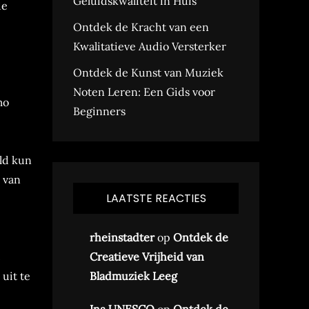
Geluidskwaliteit in Huis
de
Ontdek de Kracht van een
Kwalitatieve Audio Versterker
Ontdek de Kunst van Muziek
Noten Leren: Een Gids voor
mo
Beginners
ld kun
n van
LAATSTE REACTIES
rheinstadter
op
Ontdek de
Creatieve Vrijheid van
uit te
Bladmuziek Leeg