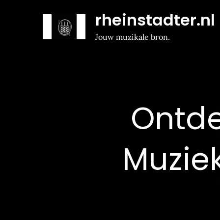
Naar
rheinstadter.nl
de
inhoud
Jouw muzikale bron.
gaan
Ontde
Muziek