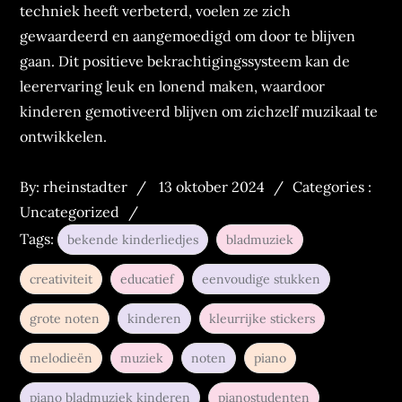
techniek heeft verbeterd, voelen ze zich
gewaardeerd en aangemoedigd om door te blijven
gaan. Dit positieve bekrachtigingssysteem kan de
leerervaring leuk en lonend maken, waardoor
kinderen gemotiveerd blijven om zichzelf muzikaal te
ontwikkelen.
Posted
Categories
By:
rheinstadter
13 oktober 2024
Categories :
on
:
Uncategorized
Tags:
bekende kinderliedjes
bladmuziek
creativiteit
educatief
eenvoudige stukken
grote noten
kinderen
kleurrijke stickers
melodieën
muziek
noten
piano
piano bladmuziek kinderen
pianostudenten