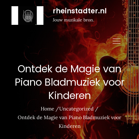
Naar
rheinstadter.nl
de
Jouw muzikale bron.
inhoud
gaan
Ontdek de Magie van
Piano Bladmuziek voor
Kinderen
Home
Uncategorized
Ontdek de Magie van Piano Bladmuziek voor
Kinderen