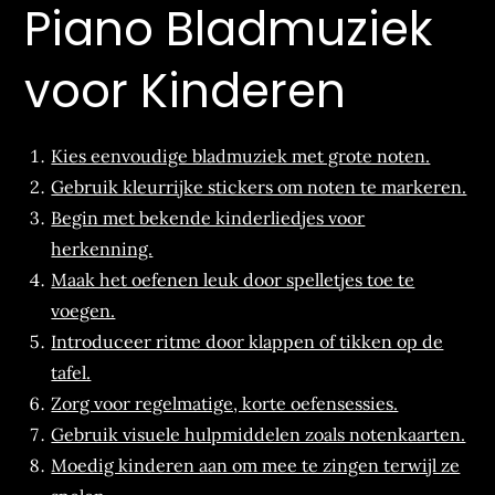
Piano Bladmuziek
voor Kinderen
Kies eenvoudige bladmuziek met grote noten.
Gebruik kleurrijke stickers om noten te markeren.
Begin met bekende kinderliedjes voor
herkenning.
Maak het oefenen leuk door spelletjes toe te
voegen.
Introduceer ritme door klappen of tikken op de
tafel.
Zorg voor regelmatige, korte oefensessies.
Gebruik visuele hulpmiddelen zoals notenkaarten.
Moedig kinderen aan om mee te zingen terwijl ze