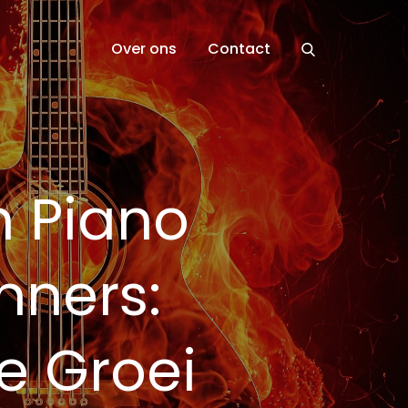
Over ons
Contact
n Piano
nners:
e Groei