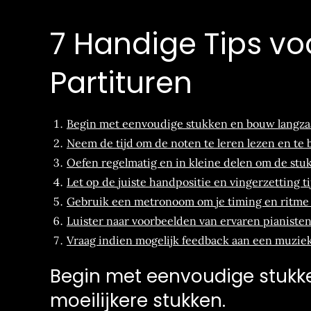
7 Handige Tips vo
Partituren
Begin met eenvoudige stukken en bouw langzaa
Neem de tijd om de noten te leren lezen en te 
Oefen regelmatig en in kleine delen om de stuk
Let op de juiste handpositie en vingerzetting t
Gebruik een metronoom om je timing en ritme 
Luister naar voorbeelden van ervaren pianisten
Vraag indien mogelijk feedback aan een muziekd
Begin met eenvoudige stuk
moeilijkere stukken.