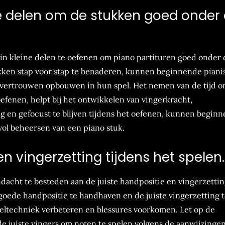
ne delen om de stukken goed onder
 in kleine delen te oefenen om piano partituren goed onder 
tukken stap voor stap te benaderen, kunnen beginnende piani
 vertrouwen opbouwen in hun spel. Het nemen van de tijd o
efenen, helpt bij het ontwikkelen van vingerkracht,
 en gefocust te blijven tijdens het oefenen, kunnen beginn
vol beheersen van een piano stuk.
en vingerzetting tijdens het spelen.
ndacht te besteden aan de juiste handpositie en vingerzetti
 goede handpositie te handhaven en de juiste vingerzetting 
ltechniek verbeteren en blessures voorkomen. Let op de
de juiste vingers om noten te spelen volgens de aanwijzingen