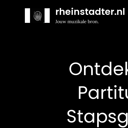
Naar
rheinstadter.nl
de
inhoud
Jouw muzikale bron.
gaan
Ontdek
Parti
Stapsg