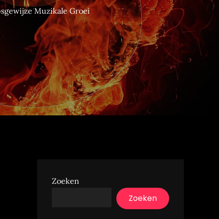
psgewijze Muzikale Groei
Zoeken
Zoeken