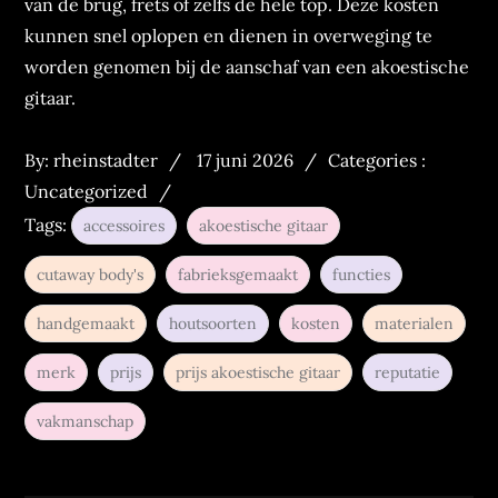
van de brug, frets of zelfs de hele top. Deze kosten
kunnen snel oplopen en dienen in overweging te
worden genomen bij de aanschaf van een akoestische
gitaar.
Posted
Categories
By:
rheinstadter
17 juni 2026
Categories :
on
:
Uncategorized
Tags:
accessoires
akoestische gitaar
cutaway body's
fabrieksgemaakt
functies
handgemaakt
houtsoorten
kosten
materialen
merk
prijs
prijs akoestische gitaar
reputatie
vakmanschap