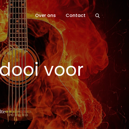
Over ons
Contact
idooi voor
lte