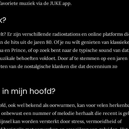
favoriete muziek via de JUKE app.
k?
? Er zijn verschillende radiostations en online platforms di
 de hits uit de jaren 80. Of je nu wilt genieten van klassiek
a en Prince, of op zoek bent naar de typische sound van dat
 muzikale behoeften voldoet. Door af te stemmen op een jaren
eten van de nostalgische klanken die dat decennium zo
 in mijn hoofd?
ofd, ook wel bekend als oorwurmen, kan voor velen herkenb
at onbewust een nummer of melodie herhaalt die recent is g
ijnsel kan worden versterkt door stress, vermoeidheid of