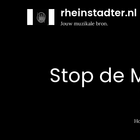
Naar
rheinstadter.nl
de
inhoud
Jouw muzikale bron.
gaan
Stop de M
H