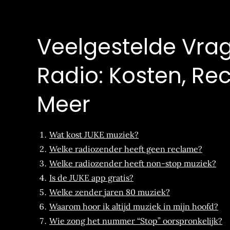
Veelgestelde Vra
Radio: Kosten, Re
Meer
Wat kost JUKE muziek?
Welke radiozender heeft geen reclame?
Welke radiozender heeft non-stop muziek?
Is de JUKE app gratis?
Welke zender jaren 80 muziek?
Waarom hoor ik altijd muziek in mijn hoofd?
Wie zong het nummer “Stop” oorspronkelijk?