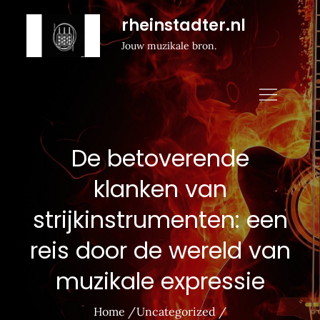
Naar
rheinstadter.nl
de
Jouw muzikale bron.
inhoud
gaan
De betoverende
klanken van
strijkinstrumenten: een
reis door de wereld van
muzikale expressie
Home
Uncategorized