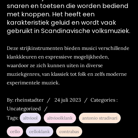
snaren en toetsen die worden bediend
met knoppen. Het heeft een
karakteristiek geluid en wordt vaak
gebruikt in Scandinavische volksmuziek.
Deze strijkinstrumenten bieden musici verschillende
klankkleuren en expressieve mogelijkheden,
waardoor ze zich kunnen uiten in diverse
muziekgenres, van klassiek tot folk en zelfs moderne
experimentele muziek.
Posted
Categories
By:
rheinstadter
24 juli 2023
Categories :
on
:
Uncategorized
Tags:
altviool
altvioolklank
antonio stradivari
cello
celloklank
contrabas