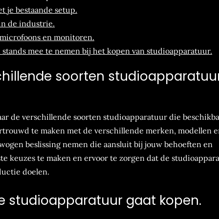
t je bestaande setup.
in de industrie.
s microfoons en monitoren.
n stands mee te nemen bij het kopen van studioapparatuur.
hillende soorten studioapparatuu
aar de verschillende soorten studioapparatuur die beschikb
 vertrouwd te maken met de verschillende merken, modellen 
wogen beslissing nemen die aansluit bij jouw behoeften en
ste keuzes te maken en ervoor te zorgen dat de studioappar
ductie doelen.
je studioapparatuur gaat kopen.