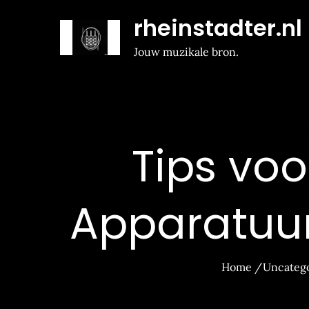
Naar
rheinstadter.nl
de
inhoud
Jouw muzikale bron.
gaan
Tips voo
Apparatuur
Home
Uncateg