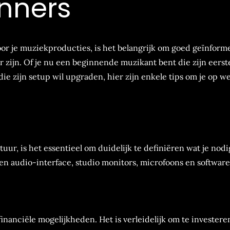
inners
oor je muziekproducties, is het belangrijk om goed geïnform
ar zijn. Of je nu een beginnende muzikant bent die zijn eerst
ie zijn setup wil upgraden, hier zijn enkele tips om je op w
uur, is het essentieel om duidelijk te definiëren wat je nodi
 een audio-interface, studio monitors, microfoons en software
financiële mogelijkheden. Het is verleidelijk om te investere