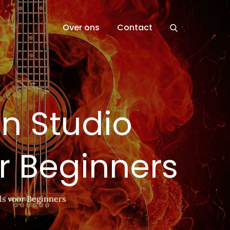
Over ons
Contact
an Studio
r Beginners
ds voor Beginners