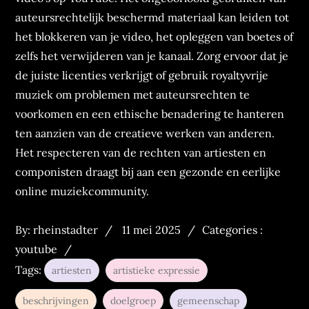
auteursrechtelijk beschermd materiaal kan leiden tot
het blokkeren van je video, het opleggen van boetes of
zelfs het verwijderen van je kanaal. Zorg ervoor dat je
de juiste licenties verkrijgt of gebruik royaltyvrije
muziek om problemen met auteursrechten te
voorkomen en een ethische benadering te hanteren
ten aanzien van de creatieve werken van anderen.
Het respecteren van de rechten van artiesten en
componisten draagt bij aan een gezonde en eerlijke
online muziekcommunity.
Posted
Categories
By:
rheinstadter
11 mei 2025
Categories :
on
:
youtube
Tags:
artiesten
artistieke expressie
beschrijvingen
doelgroep
gemeenschap