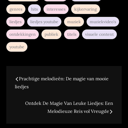
genres
hits
interesses
kijkervaring
liedjes
liedjes youtube
muziek
muziekvideo's
ontdekkingen
publiek
titels
visuele content
youtube
Berichtnavigatie
Prachtige melodieën: De magie van mooie
liedjes
Ontdek De Magie Van Leuke Liedjes: Een
Melodieuze Reis vol Vreugde