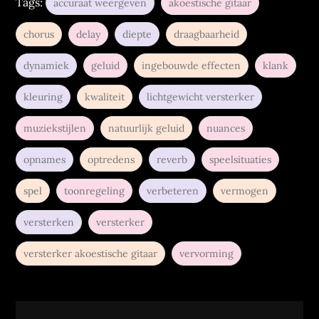
Tags:
accuraat weergeven
akoestische gitaar
chorus
delay
diepte
draagbaarheid
dynamiek
geluid
ingebouwde effecten
klank
kleuring
kwaliteit
lichtgewicht versterker
muziekstijlen
natuurlijk geluid
nuances
opnames
optredens
reverb
speelsituaties
spel
toonregeling
verbeteren
vermogen
versterken
versterker
versterker akoestische gitaar
vervorming