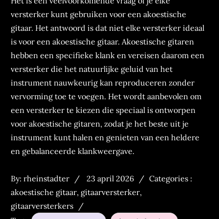
Het is een veelvoorkomende vraag of je elke
versterker kunt gebruiken voor een akoestische
gitaar. Het antwoord is dat niet elke versterker ideaal
is voor een akoestische gitaar. Akoestische gitaren
hebben een specifieke klank en vereisen daarom een
versterker die het natuurlijke geluid van het
instrument nauwkeurig kan reproduceren zonder
vervorming toe te voegen. Het wordt aanbevolen om
een versterker te kiezen die speciaal is ontworpen
voor akoestische gitaren, zodat je het beste uit je
instrument kunt halen en genieten van een heldere
en gebalanceerde klankweergave.
Posted
Categories
By:
rheinstadter
23 april 2026
Categories :
on
:
akoestische gitaar
,
gitaarversterker
,
gitaarversterkers