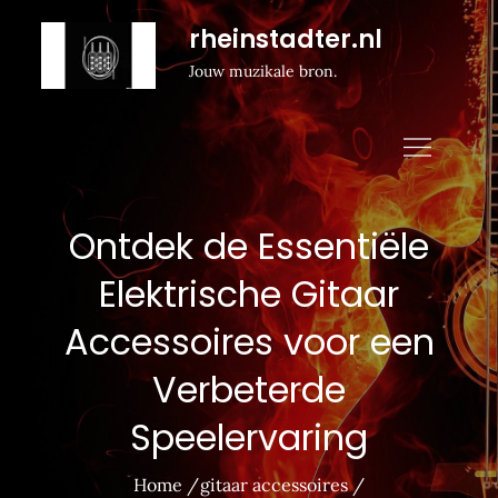
Naar
rheinstadter.nl
de
Jouw muzikale bron.
inhoud
gaan
Ontdek de Essentiële
Elektrische Gitaar
Accessoires voor een
Verbeterde
Speelervaring
Home
gitaar accessoires