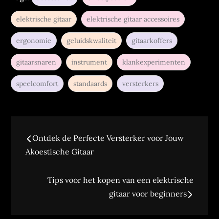
elektrische gitaar
elektrische gitaar accessoires
ergonomie
geluidskwaliteit
gitaarkoffers
gitaarsnaren
instrument
klankexperimenten
speelcomfort
standaards
versterkers
Berichtnavigatie
Ontdek de Perfecte Versterker voor Jouw
Akoestische Gitaar
Tips voor het kopen van een elektrische
gitaar voor beginners