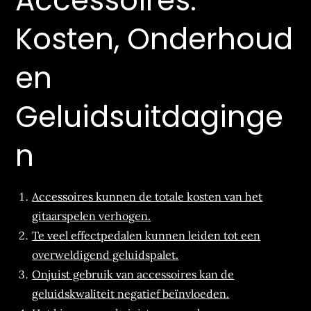
Accessoires:
Kosten, Onderhoud
en
Geluidsuitdaginge
n
Accessoires kunnen de totale kosten van het
gitaarspelen verhogen.
Te veel effectpedalen kunnen leiden tot een
overweldigend geluidspalet.
Onjuist gebruik van accessoires kan de
geluidskwaliteit negatief beïnvloeden.